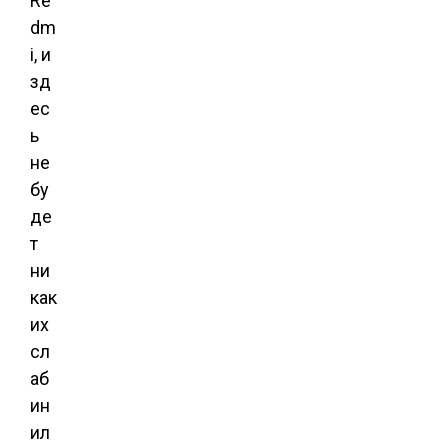
Re
dm
i, и
зд
ес
ь
не
бу
де
т
ни
как
их
сл
аб
ин
ил