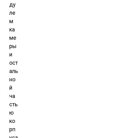
ду
ле
м
ка
ме
ры
и
ост
аль
но
й
ча
сть
ю
ко
рп
уса