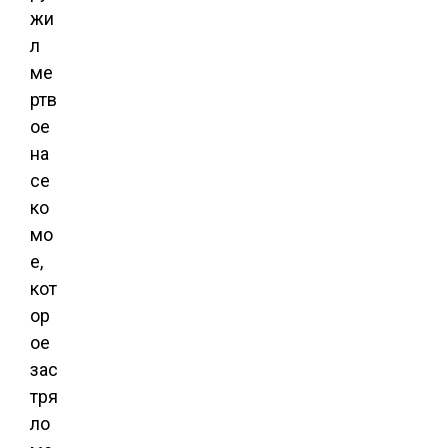
жи
л
ме
ртв
ое
на
се
ко
мо
е,
кот
ор
ое
зас
тря
ло