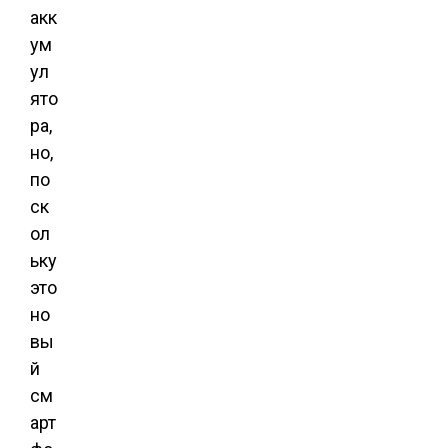
акк
ум
ул
ято
ра,
но,
по
ск
ол
ьку
это
но
вы
й
см
арт