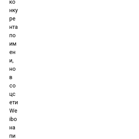
ко
нку
ре
нта
по
им
ен
и,
но
в
со
цс
ети
We
ibo
на
пи