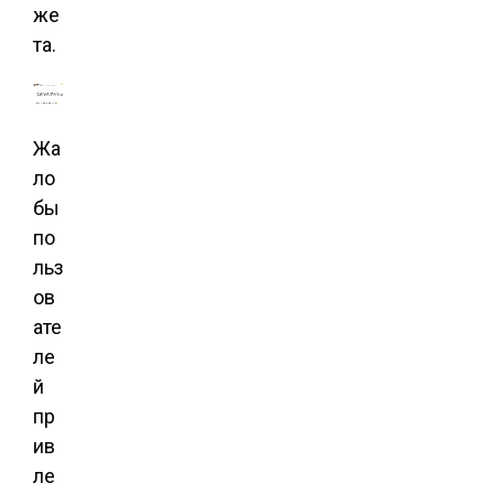
же
та.
Жа
ло
бы
по
льз
ов
ате
ле
й
пр
ив
ле