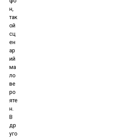
фо
н,
так
ой
сц
ен
ар
ий
ма
ло
ве
ро
яте
н.
В
др
уго