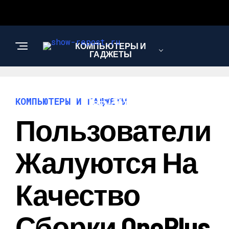
КОМПЬЮТЕРЫ И
ГАДЖЕТЫ
СТРОИТЕЛЬСТВО И
КОМПЬЮТЕРЫ И ГАДЖЕТЫ
РЕМОНТ
Пользователи
Жалуются На
Качество
Сборки OnePlus