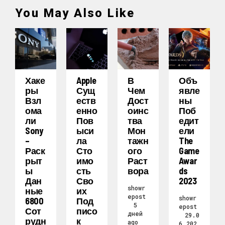
You May Also Like
Хаке
Apple
В
Объ
Ры
Сущ
Чем
Явле
Взл
Еств
Дост
Ны
Ома
Енно
Оинс
Поб
Ли
Пов
Тва
Едит
Sony
Ыси
Мон
Ели
–
Ла
Тажн
The
Раск
Сто
Ого
Game
Рыт
Имо
Раст
Awar
Ы
Сть
Вора
Ds
Дан
Сво
2023
showr
Ные
Их
epost
showr
6800
Под
5
epost
Сот
Писо
дней
29.0
Рудн
К
ago
6.202