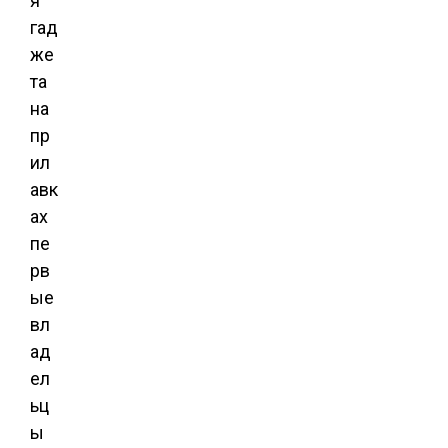
я
гад
же
та
на
пр
ил
авк
ах
пе
рв
ые
вл
ад
ел
ьц
ы