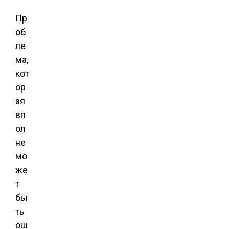
Пр
об
ле
ма,
кот
ор
ая
вп
ол
не
мо
же
т
бы
ть
ош