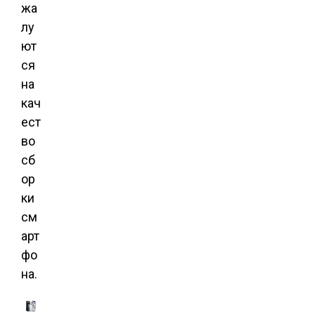
жа
лу
ют
ся
на
кач
ест
во
сб
ор
ки
см
арт
фо
на.