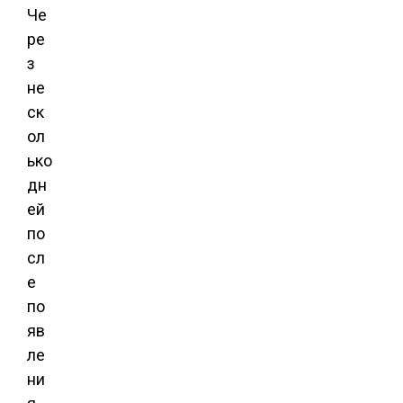
Че
ре
з
не
ск
ол
ько
дн
ей
по
сл
е
по
яв
ле
ни