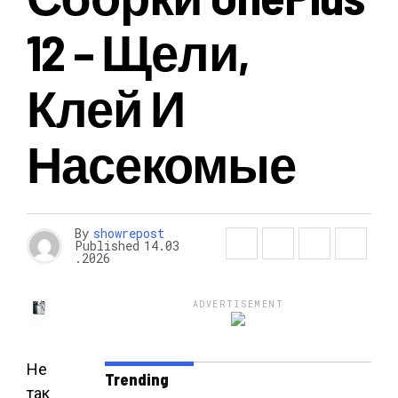
12 – Щели,
Клей И
Насекомые
By
showrepost
Published
14.03
.2026
ADVERTISEMENT
Не
Trending
так