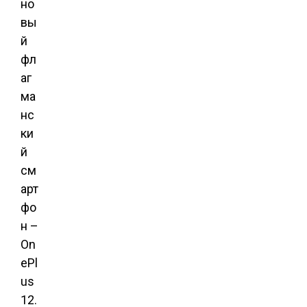
но
вы
й
фл
аг
ма
нс
ки
й
см
арт
фо
н –
On
ePl
us
12.