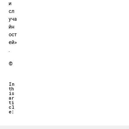
и
сл
уча
йн
ост
ей»
.
©
In
th
is
ar
ti
cl
e: