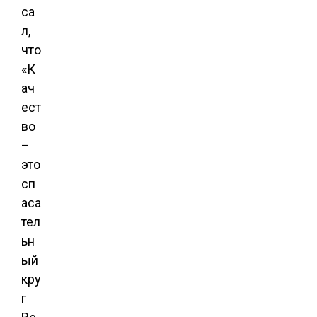
са
л,
что
«К
ач
ест
во
–
это
сп
аса
тел
ьн
ый
кру
г