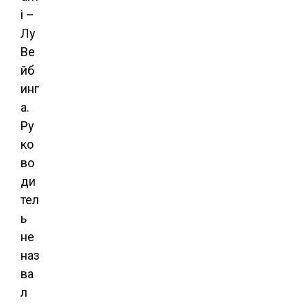
i –
Лу
Ве
йб
инг
а.
Ру
ко
во
ди
тел
ь
не
наз
ва
л