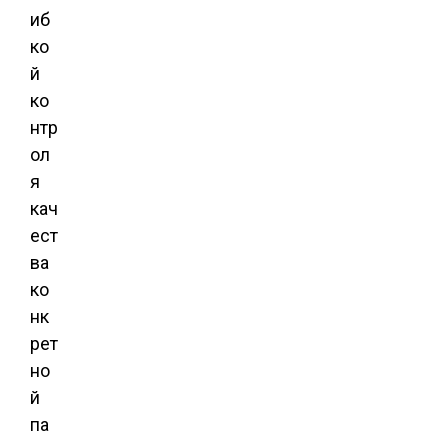
иб
ко
й
ко
нтр
ол
я
кач
ест
ва
ко
нк
рет
но
й
па