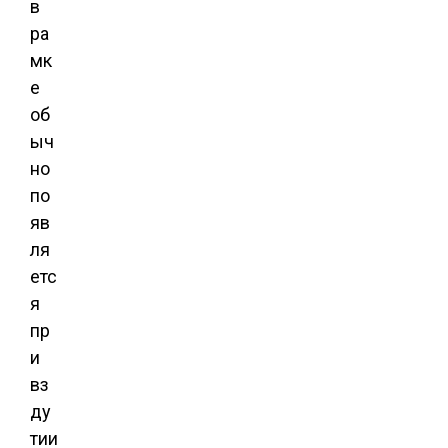
в
ра
мк
е
об
ыч
но
по
яв
ля
етс
я
пр
и
вз
ду
тии