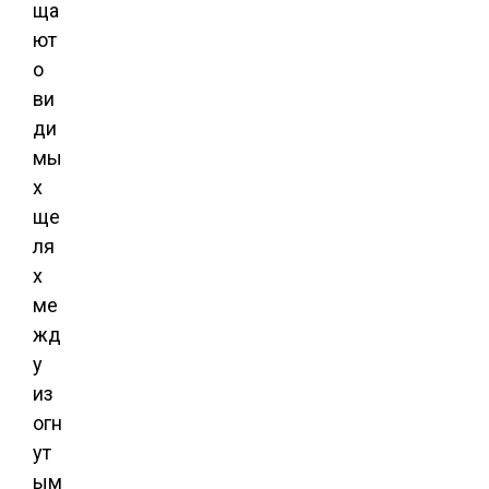
ща
ют
о
ви
ди
мы
х
ще
ля
х
ме
жд
у
из
огн
ут
ым