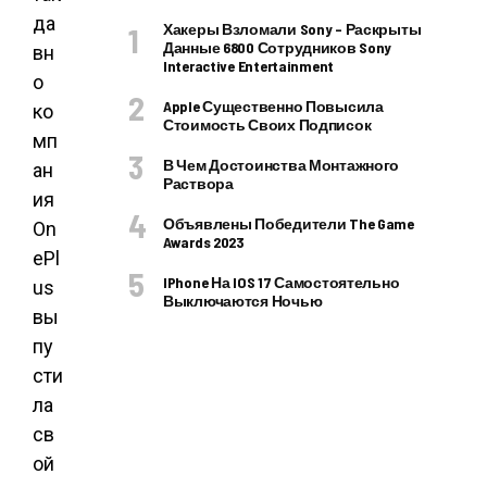
да
Хакеры Взломали Sony – Раскрыты
Данные 6800 Сотрудников Sony
вн
Interactive Entertainment
о
Apple Существенно Повысила
ко
Стоимость Своих Подписок
мп
В Чем Достоинства Монтажного
ан
Раствора
ия
Объявлены Победители The Game
On
Awards 2023
ePl
IPhone На IOS 17 Самостоятельно
us
Выключаются Ночью
вы
пу
сти
ла
св
ой