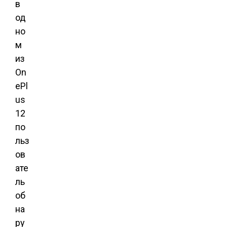
в
од
но
м
из
On
ePl
us
12
по
льз
ов
ате
ль
об
на
ру