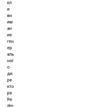
кл
и
вн
им
ан
ие
ген
ер
аль
ног
о
ди
ре
кто
ра
Re
dm