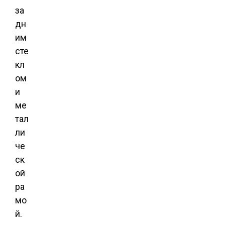
за
дн
им
сте
кл
ом
и
ме
тал
ли
че
ск
ой
ра
мо
й.