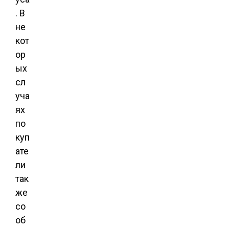
. В
не
кот
ор
ых
сл
уча
ях
по
куп
ате
ли
так
же
со
об