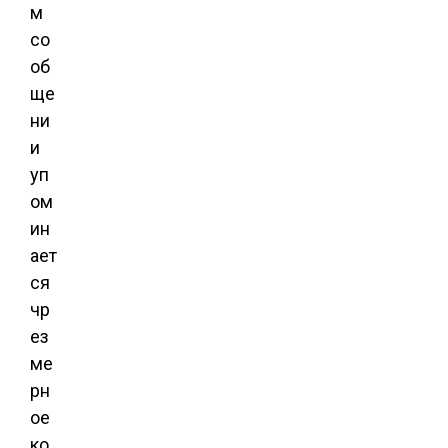
м
со
об
ще
ни
и
уп
ом
ин
ает
ся
чр
ез
ме
рн
ое
ко