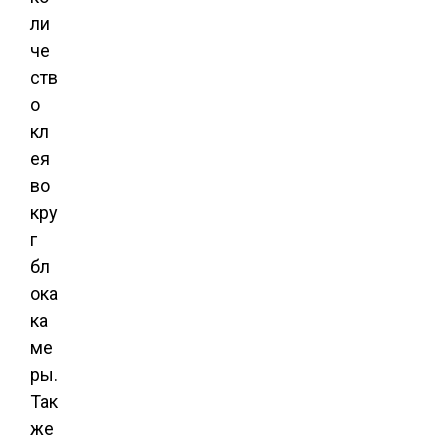
ли
че
ств
о
кл
ея
во
кру
г
бл
ока
ка
ме
ры.
Так
же