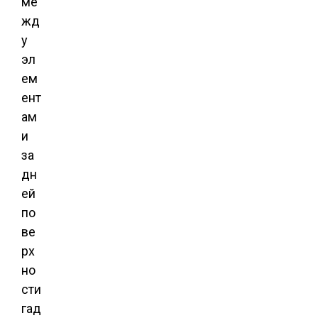
ме
жд
у
эл
ем
ент
ам
и
за
дн
ей
по
ве
рх
но
сти
гад