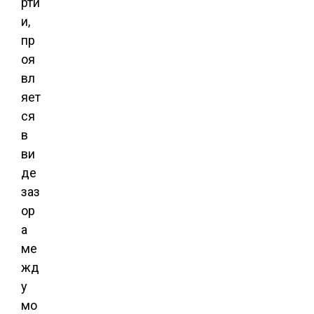
рти
и,
пр
оя
вл
яет
ся
в
ви
де
заз
ор
а
ме
жд
у
мо