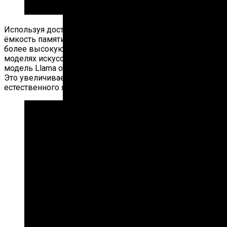
Используя достаточную пропускную способность и
ёмкость памяти, HGX H200 обеспечивает почти в 2 раза
более высокую скорость вывода на продвинутых
моделях искусственного интеллекта, таких как языковая
модель Llama от Anthropic с 70 миллиардами параметров.
Это увеличивает время отклика при обработке
естественного языка.