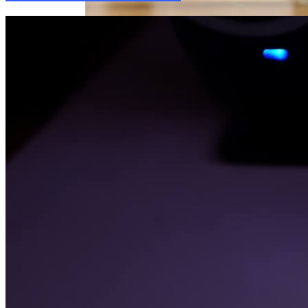
Дата Релиза Финальной IOS 17 Для IPhone
Прошлых Поколений