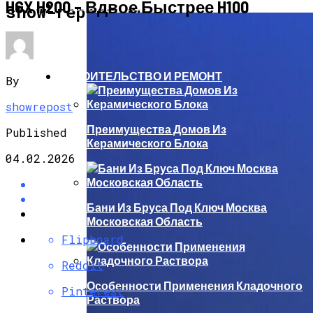
HGX H200 – Вдвое Быстрее H100
КОМПЬЮТЕРЫ И ГАДЖЕТЫ
show-repost.ru
СТРОИТЕЛЬСТВО И РЕМОНТ
By
showrepost
Преимущества Домов Из
Published
Керамического Блока
04.02.2026
Бани Из Бруса Под Ключ Москва
Московская Область
Flipboard
Reddit
Особенности Применения Кладочного
Pinterest
Раствора