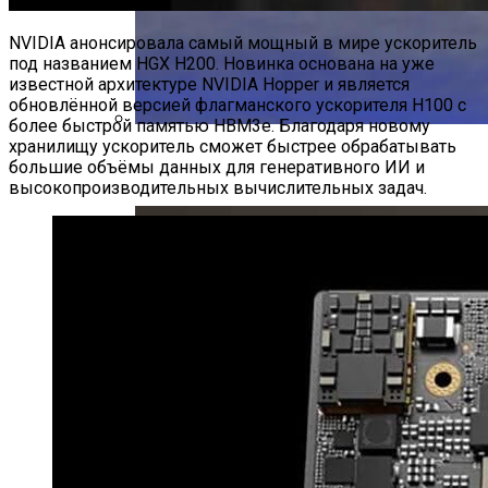
NVIDIA анонсировала самый мощный в мире ускоритель
под названием HGX H200. Новинка основана на уже
известной архитектуре NVIDIA Hopper и является
обновлённой версией флагманского ускорителя H100 с
более быстрой памятью HBM3e. Благодаря новому
хранилищу ускоритель сможет быстрее обрабатывать
PlayStation 5 Получила Поддержку Dolby
большие объёмы данных для генеративного ИИ и
Atmos И SSD До 8 ТБ
высокопроизводительных вычислительных задач.