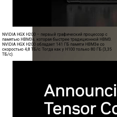
NVIDIA HGX H200 – первый графический процессор с
памятью HBM3e, которая быстрее традиционной HBM3.
NVIDIA HGX H200 обладает 141 ГБ памяти HBM3e со
скоростью 4,8 ТБ/с. Тогда как у H100 только 80 ГБ (3,35
ТБ/с).
IPhone 15 Pro На Основе SoC A17 Pro Лишь
Немногим Быстрее IPhone 14 Pro На A16
Bionic