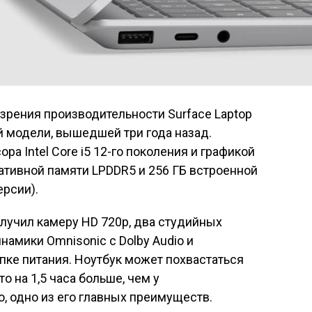
и зрения производительности Surface Laptop
й модели, вышедшей три года назад.
ра Intel Core i5 12-го поколения и графикой
перативной памяти LPDDR5 и 256 ГБ встроенной
ерсии).
получил камеру HD 720p, два студийных
намики Omnisonic с Dolby Audio и
пке питания. Ноутбук может похвастаться
о на 1,5 часа больше, чем у
о, одно из его главных преимуществ.