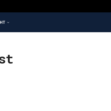
НТ
st