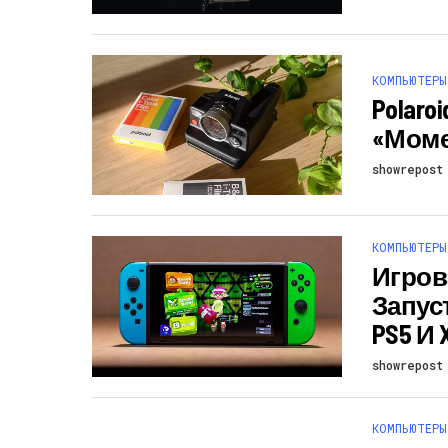
КОМПЬЮТЕРЫ
Polar
«моме
showrepost
КОМПЬЮТЕРЫ
Игрова
Запуст
PS5 И 
showrepost
КОМПЬЮТЕРЫ