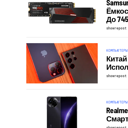
Samsu
Ёмкос
До 745
showrepost
КОМПЬЮТЕРЫ
Китай
Испол
showrepost
КОМПЬЮТЕРЫ
Realm
Смартф
showrepost