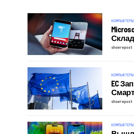
КОМПЬЮТЕРЫ
Micro
Складн
showrepost
КОМПЬЮТЕРЫ
EC За
Смарт
showrepost
КОМПЬЮТЕРЫ
Вышли I