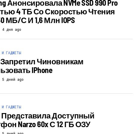
ng Анонсировала NVMe SSD 990 Pro
тью 4 ТБ Со Скоростью Чтения
0 МБ/с И 1,6 Млн IOPS
4 дня ago
 И ГАДЖЕТЫ
 Запретил Чиновникам
ьзовать IPhone
5 дней ago
 И ГАДЖЕТЫ
e Представила Доступный
он Narzo 60x С 12 ГБ ОЗУ
5 дней ago