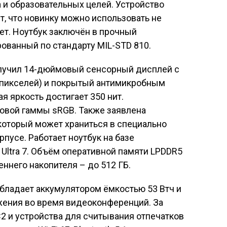
 и образовательных целей. Устройство
ет, что новинку можно использовать не
ншет. Ноутбук заключён в прочный
ованный по стандарту MIL-STD 810.
получил 14-дюймовый сенсорный дисплей с
пикселей) и покрытый антимикробным
ая яркость достигает 350 нит.
овой гаммы sRGB. Также заявлена
 который может храниться в специально
пусе. Работает ноутбук на базе
 Ultra 7. Объём оперативной памяти LPDDR5
еннего накопителя – до 512 ГБ.
обладает аккумулятором ёмкостью 53 Втч и
жения во время видеоконференций. За
C2 и устройства для считывания отпечатков