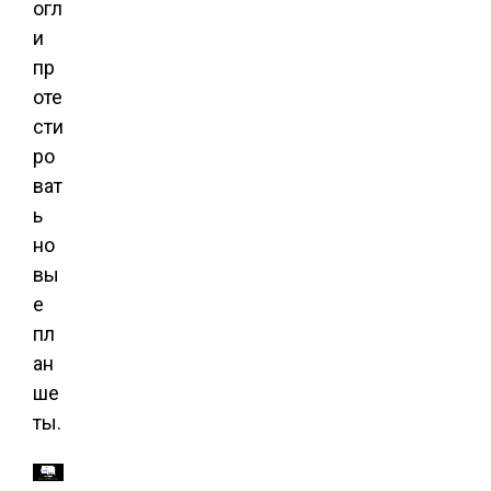
огл
и
пр
оте
сти
ро
ват
ь
но
вы
е
пл
ан
ше
ты.