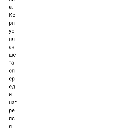
е.
Ко
рп
ус
пл
ан
ше
та
сп
ер
ед
и
наг
ре
лс
я