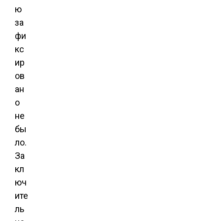
ю
за
фи
кс
ир
ов
ан
о
не
бы
ло.
За
кл
юч
ите
ль