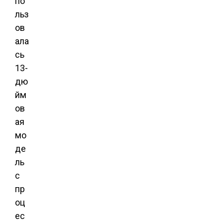
по
льз
ов
ала
сь
13-
дю
йм
ов
ая
мо
де
ль
с
пр
оц
ес