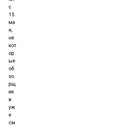
с
15
ма
я,
не
кот
ор
ые
об
зо
рщ
ик
и
уж
е
см