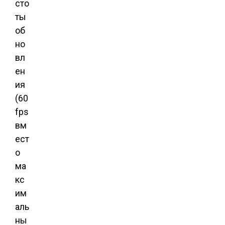
сто
ты
об
но
вл
ен
ия
(60
fps
вм
ест
о
ма
кс
им
аль
ны