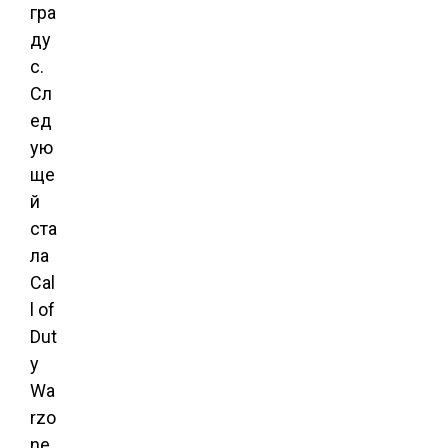
гра
ду
с.
Сл
ед
ую
ще
й
ста
ла
Cal
l of
Dut
y
Wa
rzo
ne