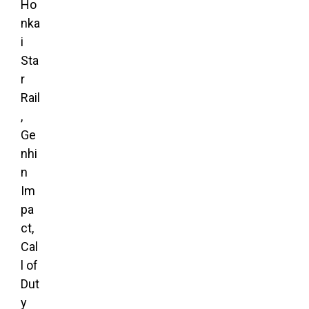
Ho
nka
i
Sta
r
Rail
,
Ge
nhi
n
Im
pa
ct,
Cal
l of
Dut
y