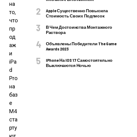
на
Apple Существенно Повысила
то,
Стоимость Своих Подписок
что
В Чем Достоинства Монтажного
пр
Раствора
од
Объявлены Победители The Game
аж
Awards 2023
и
IPhone На IOS 17 Самостоятельно
iPa
Выключаются Ночью
d
Pro
на
баз
е
M4
ста
рту
ют