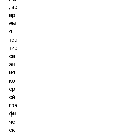
, во
вр
ем
я
тес
тир
ов
ан
ия
кот
ор
ой
гра
фи
че
ск