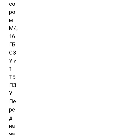
со
ро
м
M4,
16
ГБ
ОЗ
У и
1
ТБ
ПЗ
У.
Пе
ре
д
на
ча