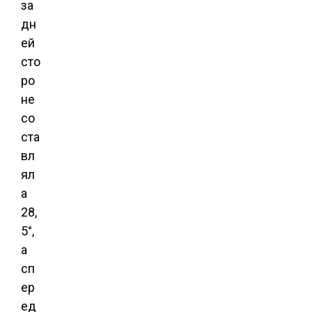
за
дн
ей
сто
ро
не
со
ста
вл
ял
а
28,
5°,
а
сп
ер
ед