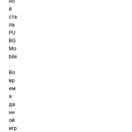
но
й
ста
ла
PU
BG
Mo
bile
.
Во
вр
ем
я
да
нн
ой
игр