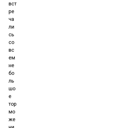
вст
ре
ча
ли
сь
со
вс
ем
не
бо
ль
шо
е
тор
мо
же
ни