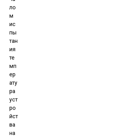
ло
м
ис
пы
тан
ия
те
мп
ер
ату
ра
уст
ро
йст
ва
на