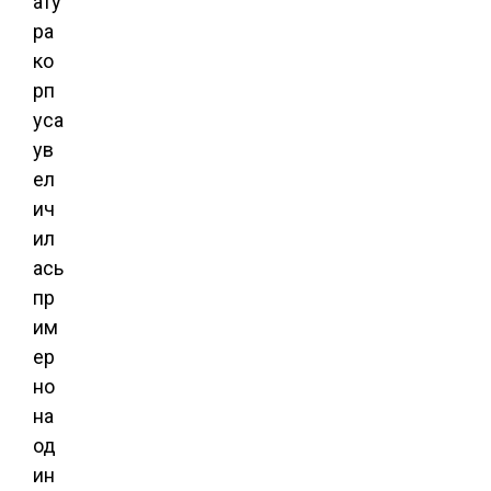
ату
ра
ко
рп
уса
ув
ел
ич
ил
ась
пр
им
ер
но
на
од
ин