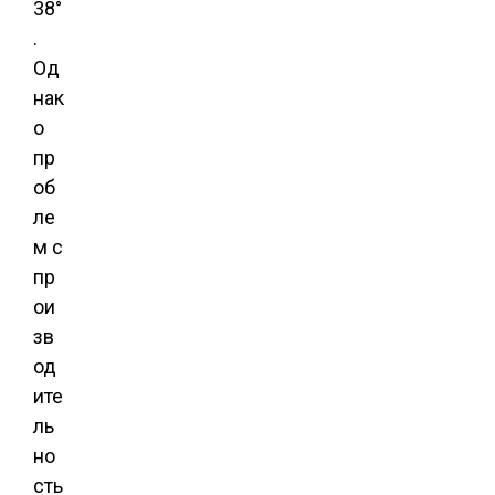
38°
.
Од
нак
о
пр
об
ле
м с
пр
ои
зв
од
ите
ль
но
сть