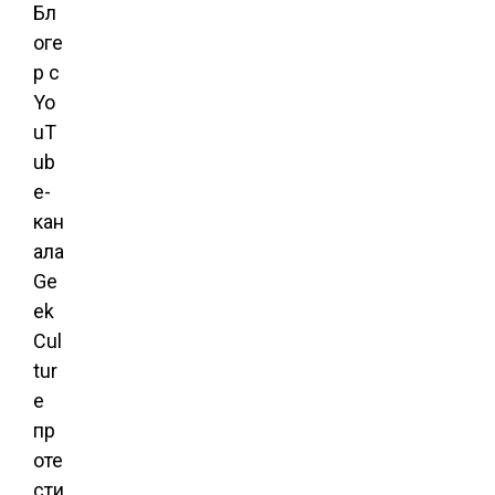
Бл
оге
р с
Yo
uT
ub
e-
кан
ала
Ge
ek
Cul
tur
e
пр
оте
сти