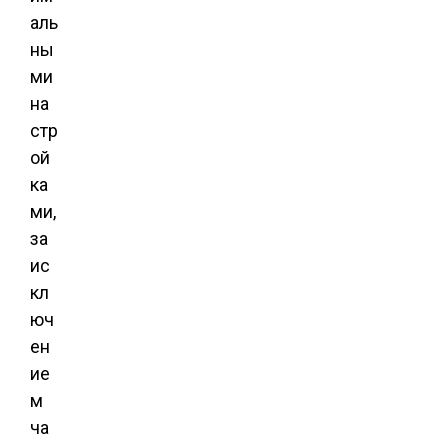
аль
ны
ми
на
стр
ой
ка
ми,
за
ис
кл
юч
ен
ие
м
ча