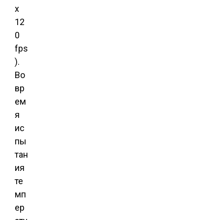
х
12
0
fps
).
Во
вр
ем
я
ис
пы
тан
ия
те
мп
ер