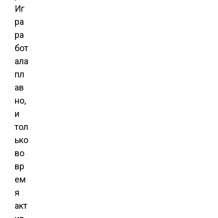
Иг
ра
ра
бот
ала
пл
ав
но,
и
тол
ько
во
вр
ем
я
акт