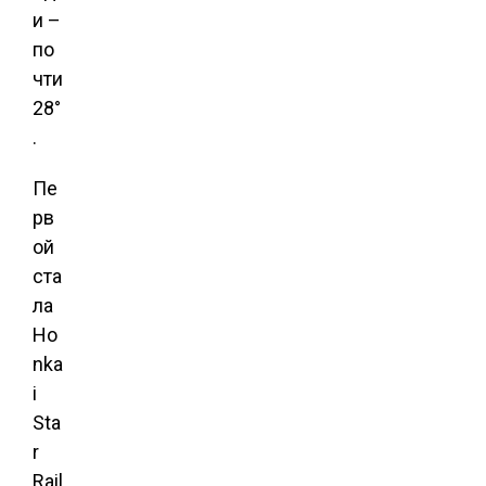
и –
по
чти
28°
.
Пе
рв
ой
ста
ла
Ho
nka
i
Sta
r
Rail