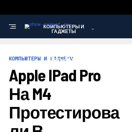
КОМПЬЮТЕРЫ И
ГАДЖЕТЫ
СТРОИТЕЛЬСТВО И
КОМПЬЮТЕРЫ И ГАДЖЕТЫ
РЕМОНТ
Apple IPad Pro
На M4
Протестирова
Ли В