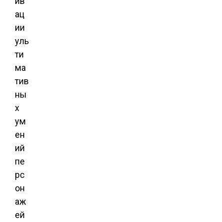
ив
ац
ии
уль
ти
ма
тив
ны
х
ум
ен
ий
пе
рс
он
аж
ей