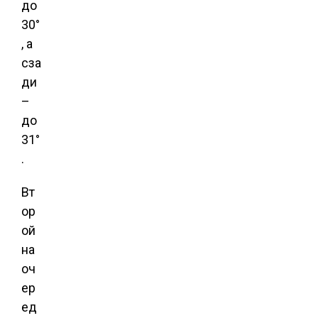
до
30°
, а
сза
ди
–
до
31°
.
Вт
ор
ой
на
оч
ер
ед