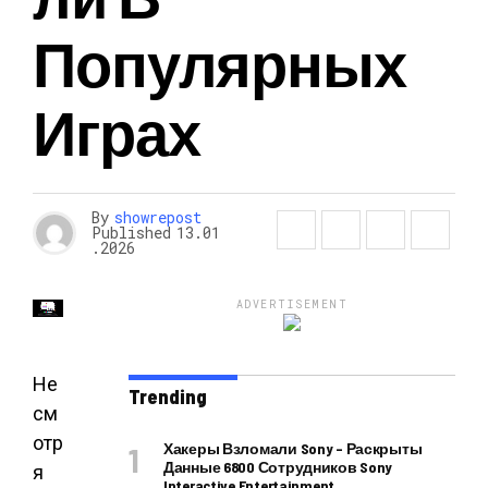
Популярных
Играх
By
showrepost
Published
13.01
.2026
ADVERTISEMENT
Не
Trending
см
отр
Хакеры Взломали Sony – Раскрыты
Данные 6800 Сотрудников Sony
я
Interactive Entertainment