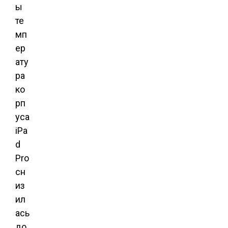
ы
те
мп
ер
ату
ра
ко
рп
уса
iPa
d
Pro
сн
из
ил
ась
до