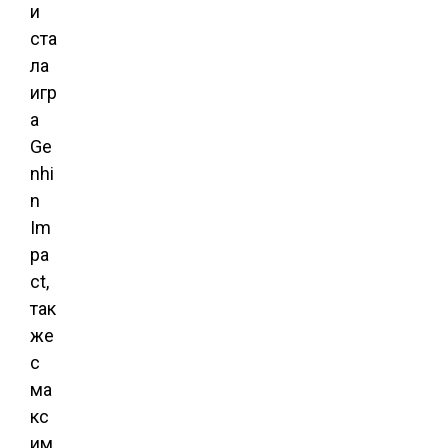
и
ста
ла
игр
а
Ge
nhi
n
Im
pa
ct,
так
же
с
ма
кс
им