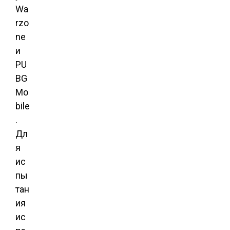
Wa
rzo
ne
и
PU
BG
Mo
bile
.
Дл
я
ис
пы
тан
ия
ис