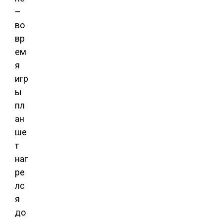
–
во
вр
ем
я
игр
ы
пл
ан
ше
т
наг
ре
лс
я
до