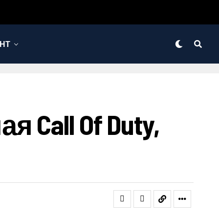
НТ
я Call Of Duty,