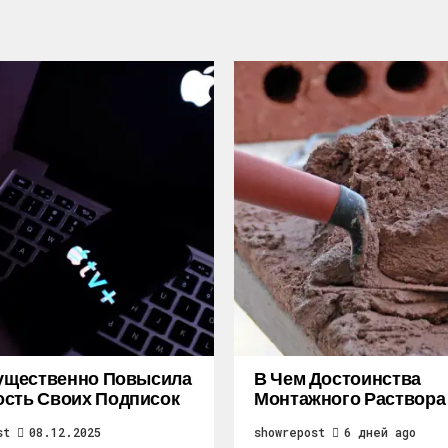
Существенно Повысила
В Чем Достоинства
сть Своих Подписок
Монтажного Раствора
st
08.12.2025
showrepost
6 дней ago