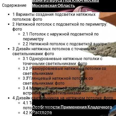
Бани Из Бруса Под Ключ Москва
Содержание
Московская Область
1
Варианты создания подсветки натяжных
потолков: фото
2
Натяжной потолок с подсветкой по периметру:
фото
2.1
Потолок с наружной подсветкой по
периметру
2.2
Натяжной потолок с подсветкой внутри
3
Дизайн натяжных потолков с точечными
светильниками: фото
3.1
Одноуровневые натяжные потолки с
точечными светильниками: фото
3.2
Разноуровневые натяжные потолки со
светильниками
3.3
Глянцевый натяжной потолок со
светильниками: фото
Apple Представила Смарт-Часы Watch
3.4
Матовый натяжной потолок со
Series 9 С Функцией Double Tap
встроенными светильниками
4
Дизайн светильников на натяжном потолке: фото
4.1
Точечные светильники для натяжных
Особенности Применения Кладочного
потолков: фото
Раствора
4.2
Квадратные встраиваемые светильники