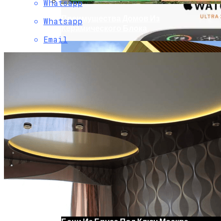
Whatsapp
Преимущества Домов Из
Whatsapp
Керамического Блока
Email
Apple Watch Ultra 2 – Смарт-Часы В
Титановом Корпусе С Яркостью 3000
Нит