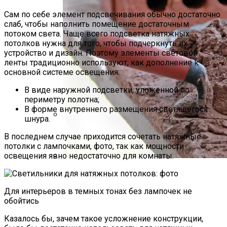
Сам по себе элемент подсвечивания обычно достаточно
слаб, чтобы наполнить помещение достаточным
потоком света. Чаще всего подсветка натяжных
потолков нужна для того, чтобы подчеркнуть их
устройство и дизайн. Поэтому элементы световой
ленты традиционно используют, как дополнение к
основной системе освещения:
В виде наружной подсветки, уложенной по
периметру полотна;
В форме внутреннего размещения светящегося
шнура.
ProGrade Digital CFexpress Type B – Карта
В последнем случае приходится сочетать натяжные
Памяти На 1,3 ТБ За $1460
потолки с лампочками, фото, так как мощности
освещения явно недостаточно для комнаты.
В Чем Достоинства Монтажного
Раствора
Для интерьеров в темных тонах без лампочек не
обойтись
Казалось бы, зачем такое усложнение конструкции,