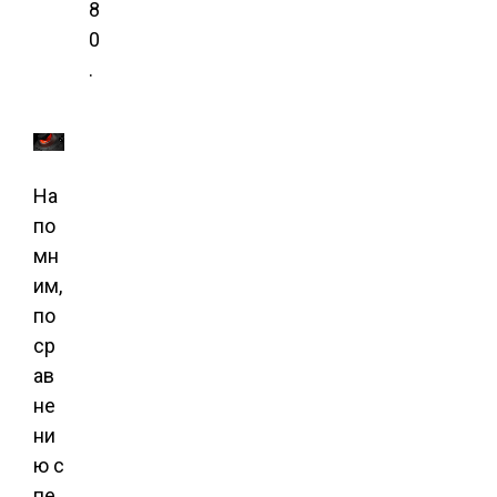
8
0
.
На
по
мн
им,
по
ср
ав
не
ни
ю с
пе