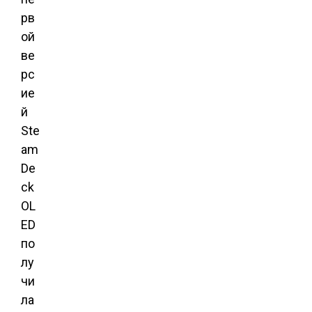
рв
ой
ве
рс
ие
й
Ste
am
De
ck
OL
ED
по
лу
чи
ла