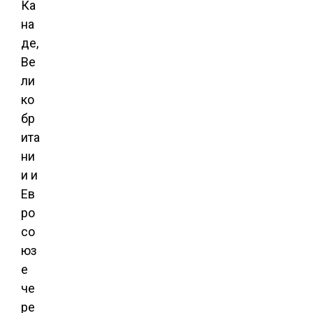
Ка
на
де,
Ве
ли
ко
бр
ита
ни
и и
Ев
ро
со
юз
е
че
ре