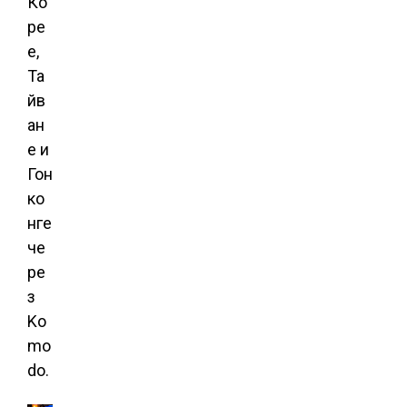
Ко
ре
е,
Та
йв
ан
е и
Гон
ко
нге
че
ре
з
Ko
mo
do.