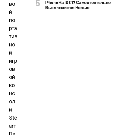
IPhone На IOS 17 Самостоятельно
во
Выключаются Ночью
й
по
рта
тив
но
й
игр
ов
ой
ко
нс
ол
и
Ste
am
De