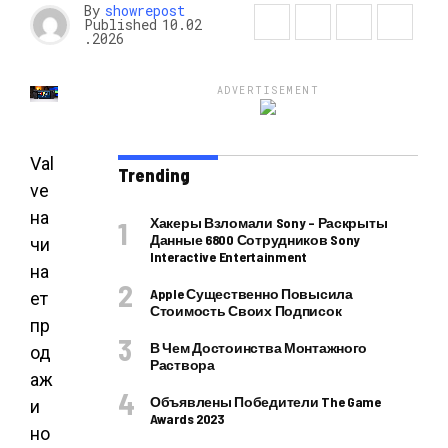
By
showrepost
Published
10.02
.2026
ADVERTISEMENT
Val
Trending
ve
на
Хакеры Взломали Sony – Раскрыты
Данные 6800 Сотрудников Sony
чи
Interactive Entertainment
на
Apple Существенно Повысила
ет
Стоимость Своих Подписок
пр
В Чем Достоинства Монтажного
од
Раствора
аж
Объявлены Победители The Game
и
Awards 2023
но