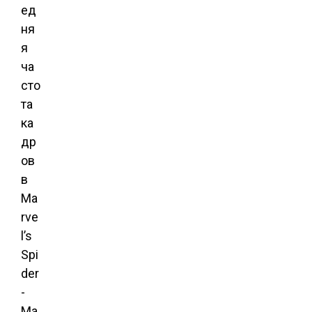
ед
ня
я
ча
сто
та
ка
др
ов
в
Ma
rve
l’s
Spi
der
-
Ma