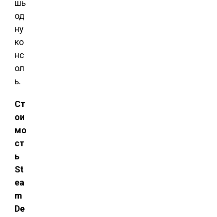
шь
од
ну
ко
нс
ол
ь.
Ст
ои
мо
ст
ь
St
ea
m
De