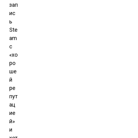
зап
ис
ь
Ste
am
с
«хо
ро
ше
й
ре
пут
ац
ие
й»
и
хот