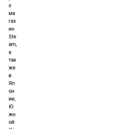
з
ма
газ
ин
Ste
am,
а
так
же
в
Яп
он
ии,
Ю
жн
ой