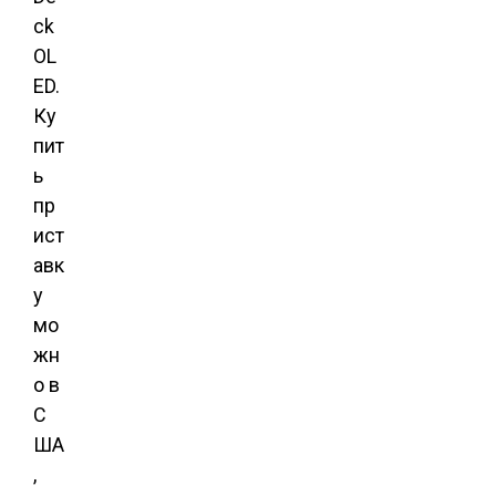
ck
OL
ED.
Ку
пит
ь
пр
ист
авк
у
мо
жн
о в
С
ША
,