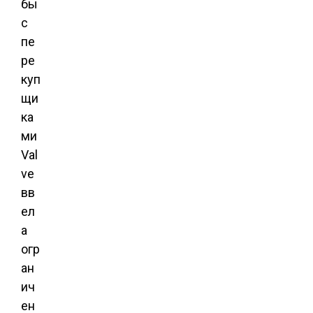
бы
с
пе
ре
куп
щи
ка
ми
Val
ve
вв
ел
а
огр
ан
ич
ен