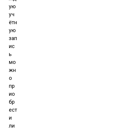
ую
уч
ётн
ую
зап
ис
ь
мо
жн
о
пр
ио
бр
ест
и
ли