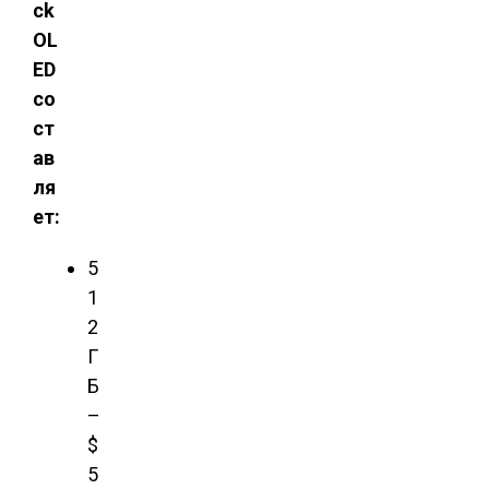
ck
OL
ED
со
ст
ав
ля
ет:
5
1
2
Г
Б
–
$
5