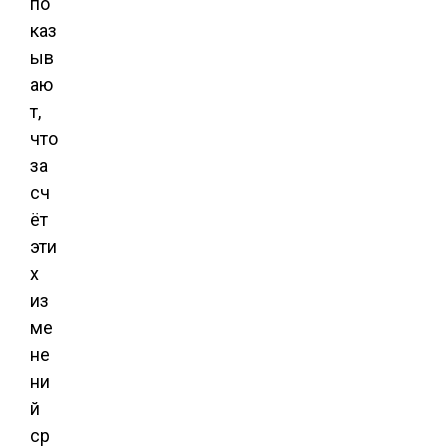
по
каз
ыв
аю
т,
что
за
сч
ёт
эти
х
из
ме
не
ни
й
ср