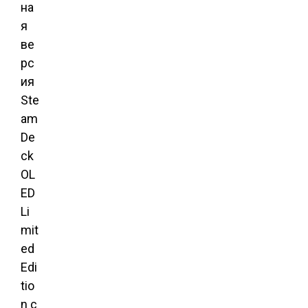
на
я
ве
рс
ия
Ste
am
De
ck
OL
ED
Li
mit
ed
Edi
tio
n с