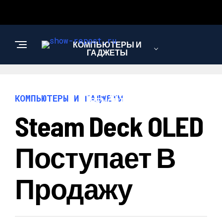
КОМПЬЮТЕРЫ И
ГАДЖЕТЫ
СТРОИТЕЛЬСТВО И
КОМПЬЮТЕРЫ И ГАДЖЕТЫ
РЕМОНТ
Steam Deck OLED
Поступает В
Продажу