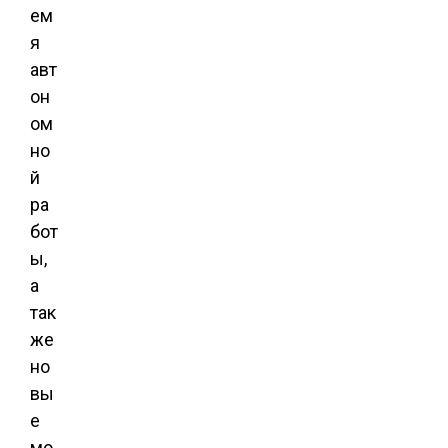
ем
я
авт
он
ом
но
й
ра
бот
ы,
а
так
же
но
вы
е
мо