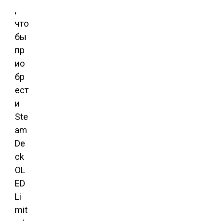
,
что
бы
пр
ио
бр
ест
и
Ste
am
De
ck
OL
ED
Li
mit