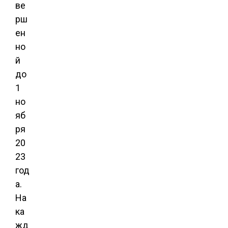
ве
рш
ен
но
й
до
1
но
яб
ря
20
23
год
а.
На
ка
жд