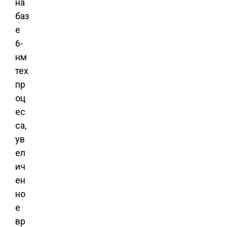
на
баз
е
6-
нм
тех
пр
оц
ес
са,
ув
ел
ич
ен
но
е
вр