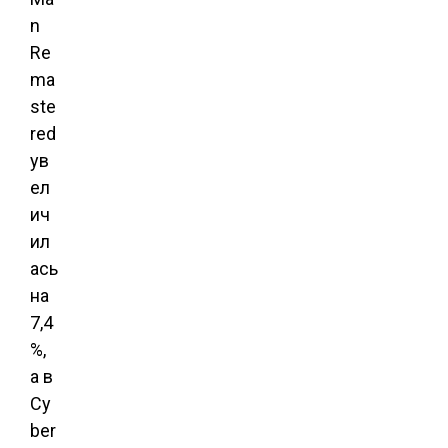
n
Re
ma
ste
red
ув
ел
ич
ил
ась
на
7,4
%,
а в
Cy
ber