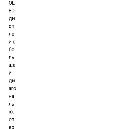
OL
ED-
ди
сп
ле
й с
бо
ль
ше
й
ди
аго
на
ль
ю,
оп
ер