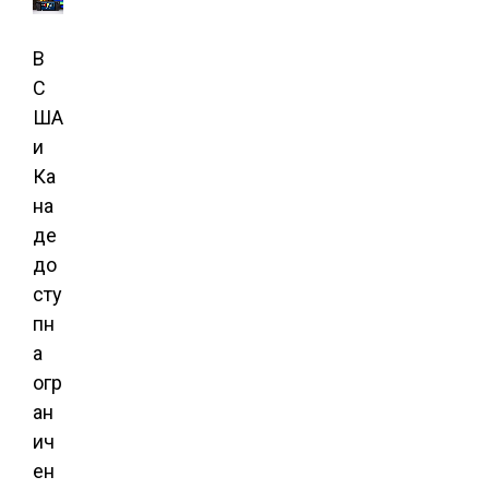
В
С
ША
и
Ка
на
де
до
сту
пн
а
огр
ан
ич
ен