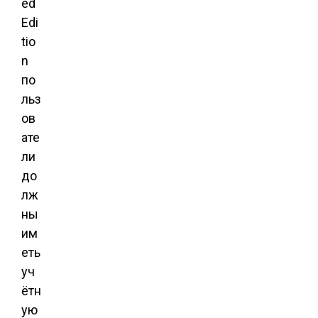
ed
Edi
tio
n
по
льз
ов
ате
ли
до
лж
ны
им
еть
уч
ётн
ую