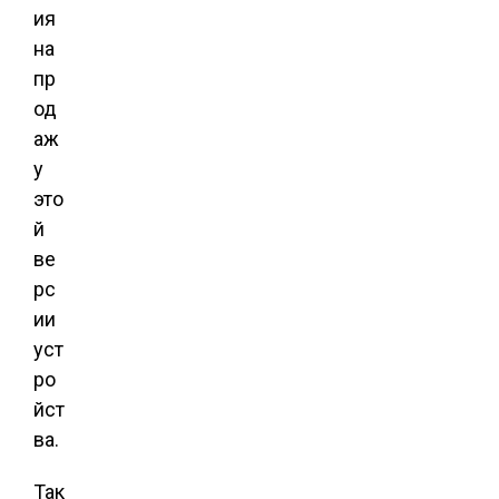
ия
на
пр
од
аж
у
это
й
ве
рс
ии
уст
ро
йст
ва.
Так