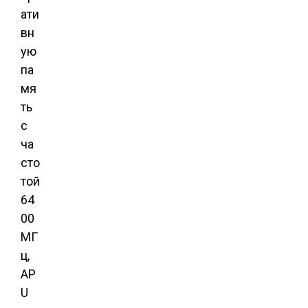
ати
вн
ую
па
мя
ть
с
ча
сто
той
64
00
МГ
ц,
AP
U