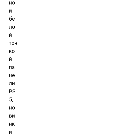
но
й
бе
ло
й
тон
ко
й
па
не
ли
PS
5,
но
ви
нк
и