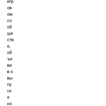
игр
ов
ом
со
об
ще
ств
е,
об
ъя
ви
в о
вы
пу
ск
е
но