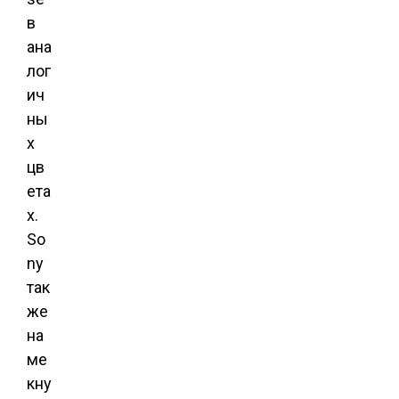
в
ана
лог
ич
ны
х
цв
ета
х.
So
ny
так
же
на
ме
кну