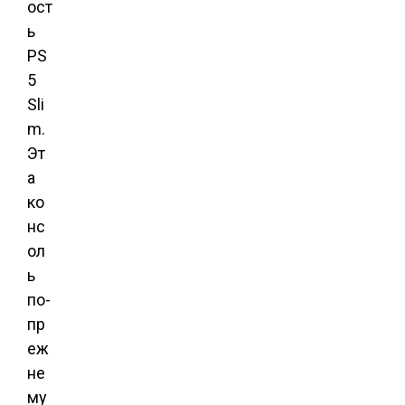
ост
ь
PS
5
Sli
m.
Эт
а
ко
нс
ол
ь
по-
пр
еж
не
му