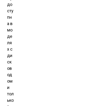
до
сту
пн
а в
мо
де
ля
х с
ди
ск
ов
од
ом
и
тол
ько