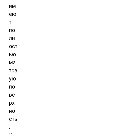
им
ею
т
по
лн
ост
ью
ма
тов
ую
по
ве
рх
но
сть
.