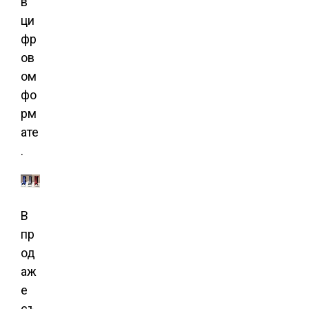
в
ци
фр
ов
ом
фо
рм
ате
.
В
пр
од
аж
е
съ