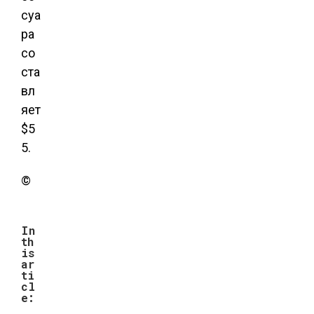
суа
ра
со
ста
вл
яет
$5
5.
©
In
th
is
ar
ti
cl
e: