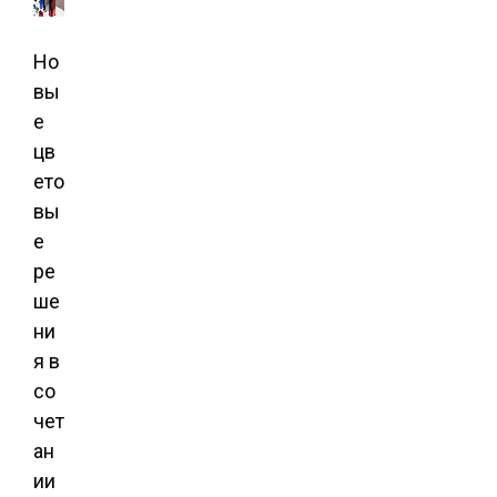
Но
вы
е
цв
ето
вы
е
ре
ше
ни
я в
со
чет
ан
ии