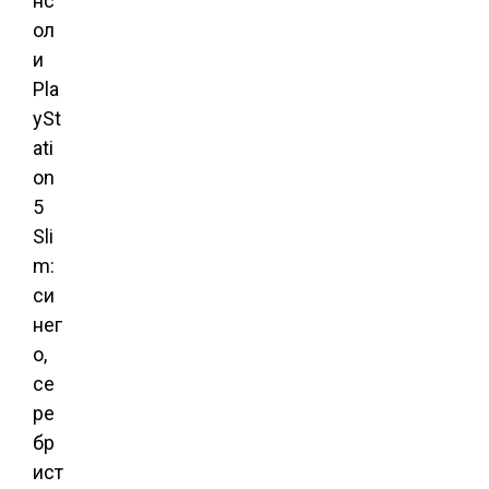
нс
ол
и
Pla
ySt
ati
on
5
Sli
m:
си
нег
о,
се
ре
бр
ист