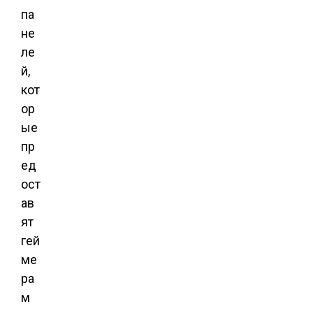
па
не
ле
й,
кот
ор
ые
пр
ед
ост
ав
ят
гей
ме
ра
м