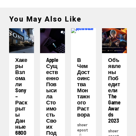
You May Also Like
Хаке
Apple
В
Объ
Ры
Сущ
Чем
Явле
Взл
Еств
Дост
Ны
Ома
Енно
Оинс
Поб
Ли
Пов
Тва
Едит
Sony
Ыси
Мон
Ели
–
Ла
Тажн
The
Раск
Сто
Ого
Game
Рыт
Имо
Раст
Awar
Ы
Сть
Вора
Ds
Дан
Сво
2023
showr
Ные
Их
epost
showr
6800
Под
epost