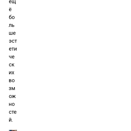
ещ
ё
бо
ль
ше
эст
ети
че
ск
их
во
зм
ож
но
сте
й.