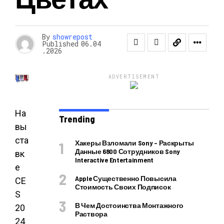
By
showrepost
Published
06.04
.2026
ADVERTISEMENT
На
Trending
вы
ста
Хакеры Взломали Sony – Раскрыты
Данные 6800 Сотрудников Sony
вк
Interactive Entertainment
е
Apple Существенно Повысила
CE
Стоимость Своих Подписок
S
В Чем Достоинства Монтажного
20
Раствора
24