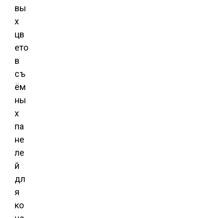
вы
х
цв
ето
в
съ
ём
ны
х
па
не
ле
й
дл
я
ко