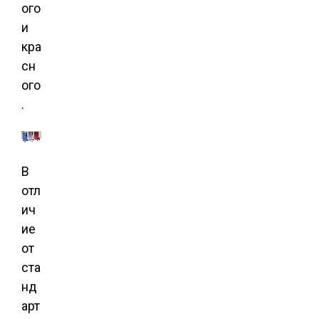
ого
и
кра
сн
ого
.
В
отл
ич
ие
от
ста
нд
арт