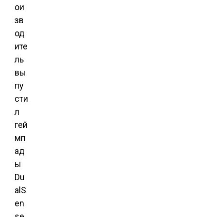
ои
зв
од
ите
ль
вы
пу
сти
л
гей
мп
ад
ы
Du
alS
en
se