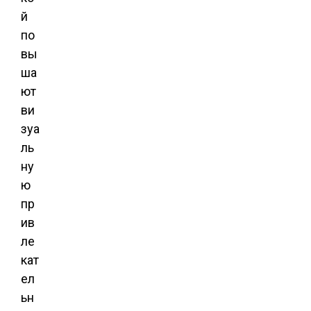
й
по
вы
ша
ют
ви
зуа
ль
ну
ю
пр
ив
ле
кат
ел
ьн