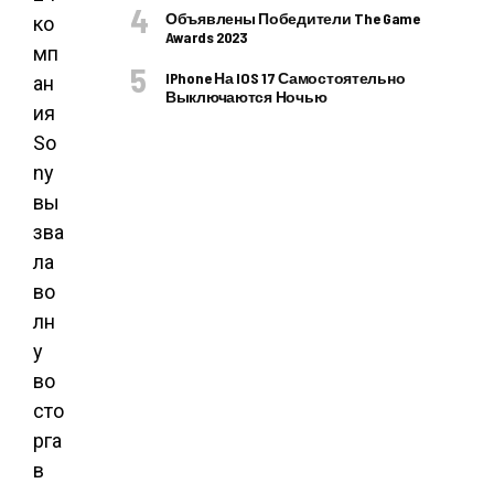
Объявлены Победители The Game
ко
Awards 2023
мп
IPhone На IOS 17 Самостоятельно
ан
Выключаются Ночью
ия
So
ny
вы
зва
ла
во
лн
у
во
сто
рга
в