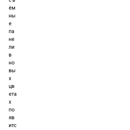
ём
ны
е
па
не
ли
в
но
вы
х
цв
ета
х
по
яв
итс