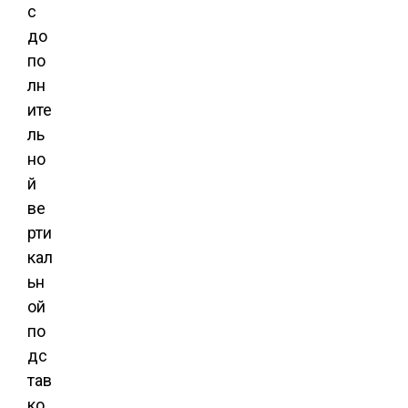
с
до
по
лн
ите
ль
но
й
ве
рти
кал
ьн
ой
по
дс
тав
ко