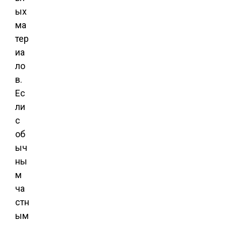
ых
ма
тер
иа
ло
в.
Ес
ли
с
об
ыч
ны
м
ча
стн
ым