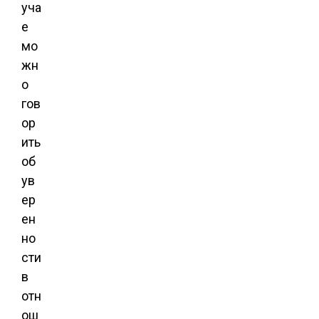
уча
е
мо
жн
о
гов
ор
ить
об
ув
ер
ен
но
сти
в
отн
ош