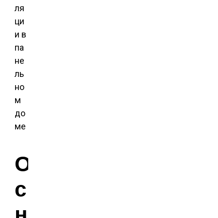
О
с
н