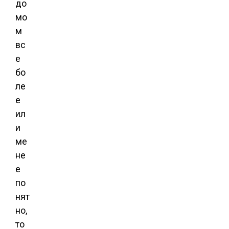
до
мо
м
вс
е
бо
ле
е
ил
и
ме
не
е
по
нят
но,
то