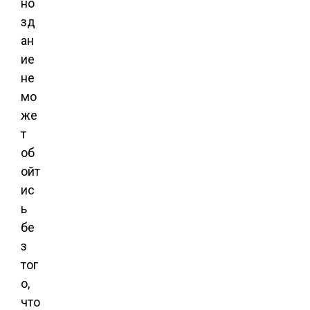
но
зд
ан
ие
не
мо
же
т
об
ойт
ис
ь
бе
з
тог
о,
что