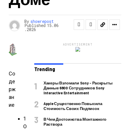
By
showrepost
Published
15.06
.2026
ADVERTISEMENT
Trending
Со
де
Хакеры Взломали Sony – Раскрыты
Данные 6800 Сотрудников Sony
рж
Interactive Entertainment
ан
Apple Существенно Повысила
ие
Стоимость Своих Подписок
1
В Чем Достоинства Монтажного
Раствора
О