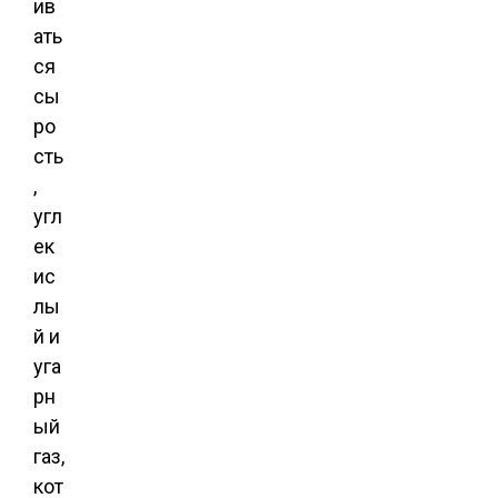
ив
ать
ся
сы
ро
сть
,
угл
ек
ис
лы
й и
уга
рн
ый
газ,
кот