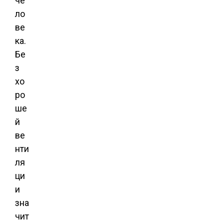
че
ло
ве
ка.
Бе
з
хо
ро
ше
й
ве
нти
ля
ци
и
зна
чит