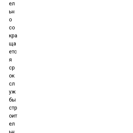
ел
ьн
о
со
кра
ща
етс
я
ср
ок
сл
уж
бы
стр
оит
ел
ьн