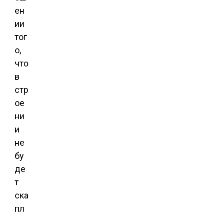
ен
ии
тог
о,
что
в
стр
ое
ни
и
не
бу
де
т
ска
пл