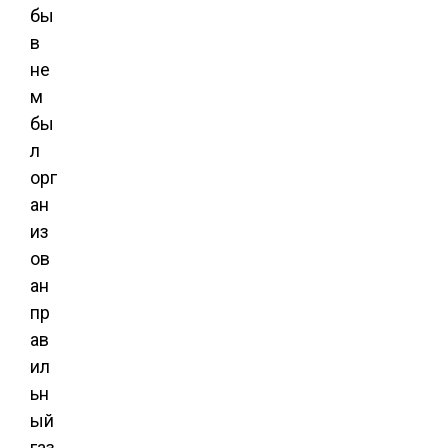
бы
в
не
м
бы
л
орг
ан
из
ов
ан
пр
ав
ил
ьн
ый
газ