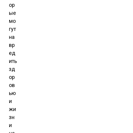
ор
ые
мо
гут
на
вр
ед
ить
зд
ор
ов
ью
и
жи
зн
и