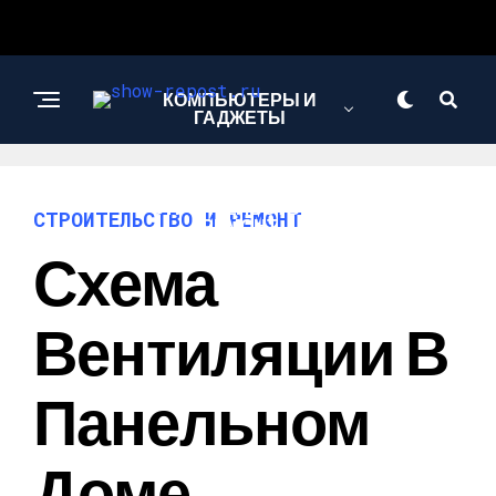
КОМПЬЮТЕРЫ И
ГАДЖЕТЫ
СТРОИТЕЛЬСТВО И
СТРОИТЕЛЬСТВО И РЕМОНТ
РЕМОНТ
Схема
Вентиляции В
Панельном
Доме