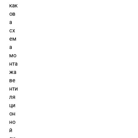
как
ов
а
сх
ем
а
мо
нта
жа
ве
нти
ля
ци
он
но
й