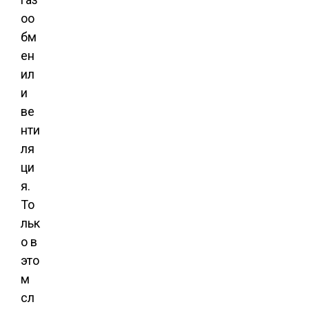
оо
бм
ен
ил
и
ве
нти
ля
ци
я.
То
льк
о в
это
м
сл