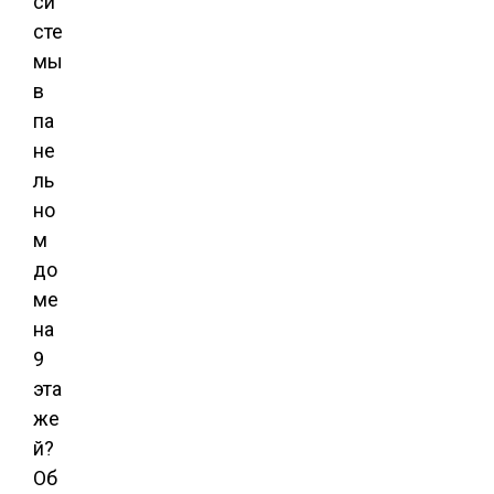
си
сте
мы
в
па
не
ль
но
м
до
ме
на
9
эта
же
й?
Об