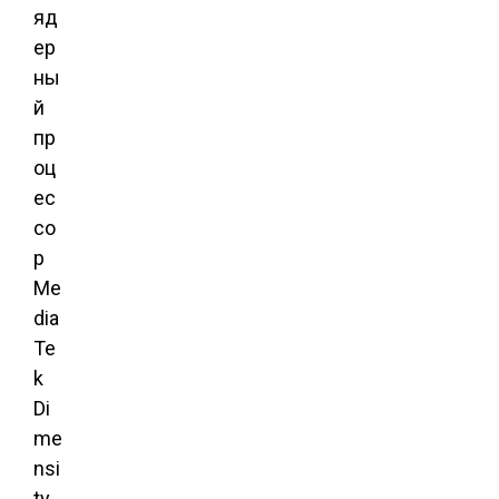
яд
ер
ны
й
пр
оц
ес
со
р
Me
dia
Te
k
Di
me
nsi
ty