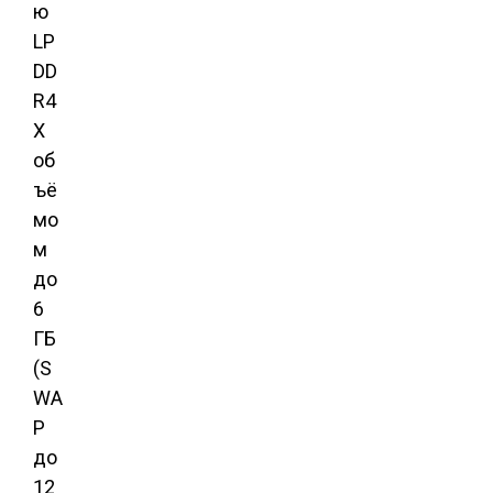
ю
LP
DD
R4
X
об
ъё
мо
м
до
6
ГБ
(S
WA
P
до
12