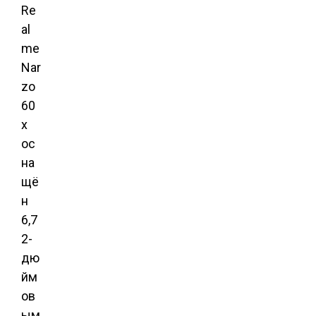
Re
al
me
Nar
zo
60
x
ос
на
щё
н
6,7
2-
дю
йм
ов
ым