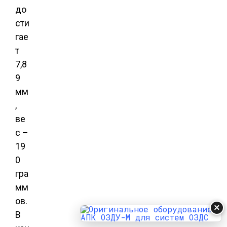
до
сти
гае
т
7,8
9
мм
,
ве
с –
19
0
гра
мм
ов.
×
В