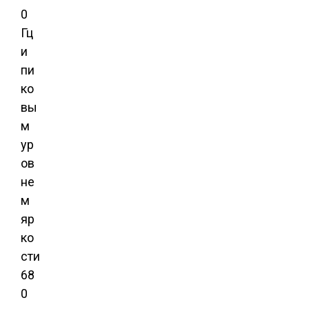
0
Гц
и
пи
ко
вы
м
ур
ов
не
м
яр
ко
сти
68
0