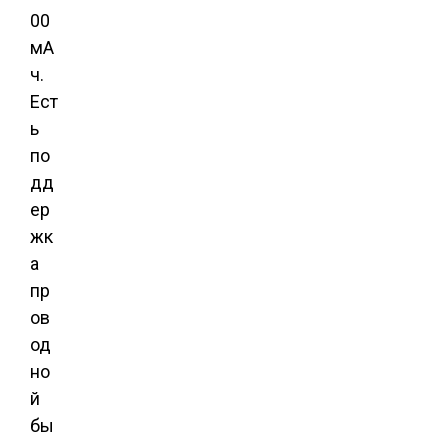
00
мА
ч.
Ест
ь
по
дд
ер
жк
а
пр
ов
од
но
й
бы