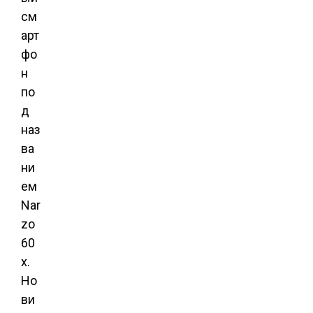
см
арт
фо
н
по
д
наз
ва
ни
ем
Nar
zo
60
x.
Но
ви