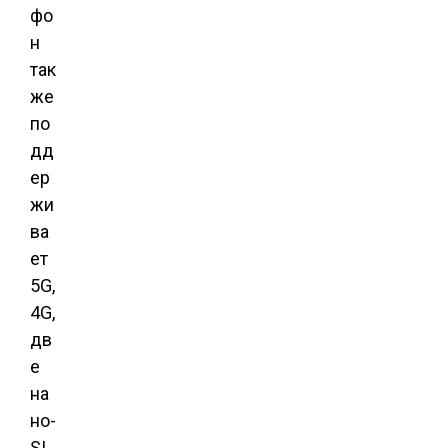
фо
н
так
же
по
дд
ер
жи
ва
ет
5G,
4G,
дв
е
на
но-
SI