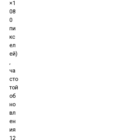
×1
08
0
пи
кс
ел
ей)
,
ча
сто
той
об
но
вл
ен
ия
12