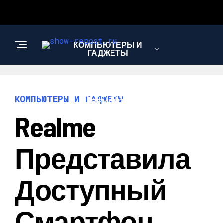
КОМПЬЮТЕРЫ И
ГАДЖЕТЫ
СТРОИТЕЛЬСТВО И
КОМПЬЮТЕРЫ И ГАДЖЕТЫ
РЕМОНТ
Realme
Представила
Доступный
Смартфон