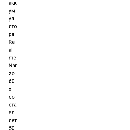
акк
ум
ул
ято
ра
Re
al
me
Nar
zo
60
x
со
ста
вл
яет
50