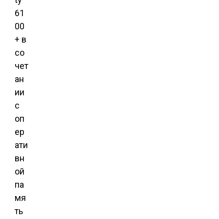
61
00
+ в
со
чет
ан
ии
с
оп
ер
ати
вн
ой
па
мя
ть