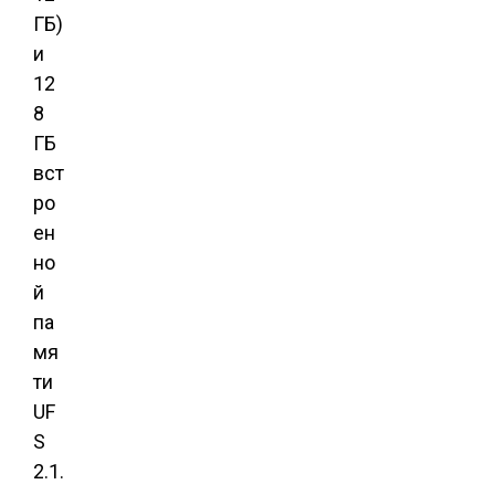
ГБ)
и
12
8
ГБ
вст
ро
ен
но
й
па
мя
ти
UF
S
2.1.