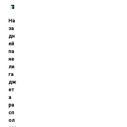
На
за
дн
ей
па
не
ли
га
дж
ет
а
ра
сп
ол