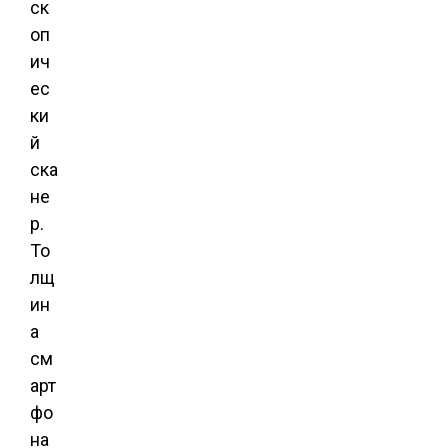
ск
оп
ич
ес
ки
й
ска
не
р.
То
лщ
ин
а
см
арт
фо
на