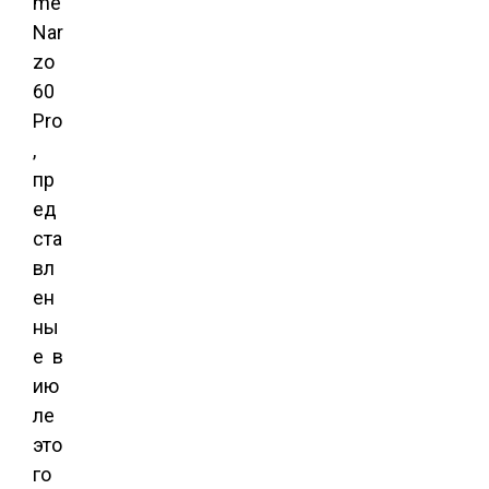
me
Nar
zo
60
Pro
,
пр
ед
ста
вл
ен
ны
е ​ в
ию
ле
это
го