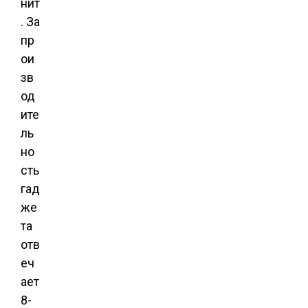
нит
. За
пр
ои
зв
од
ите
ль
но
сть
гад
же
та
отв
еч
ает
8-