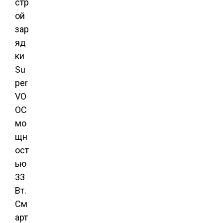
стр
ой
зар
яд
ки
Su
per
VO
OC
мо
щн
ост
ью
33
Вт.
См
арт