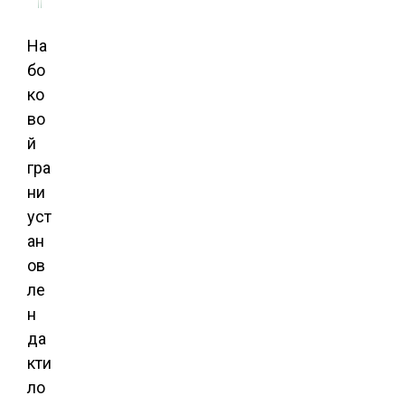
На
бо
ко
во
й
гра
ни
уст
ан
ов
ле
н
да
кти
ло