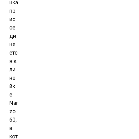
нка
пр
ис
ое
ди
ня
етс
я к
ли
не
йк
е
Nar
zo
60,
в
кот