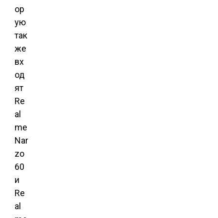
ор
ую
так
же
вх
од
ят
Re
al
me
Nar
zo
60
и
Re
al