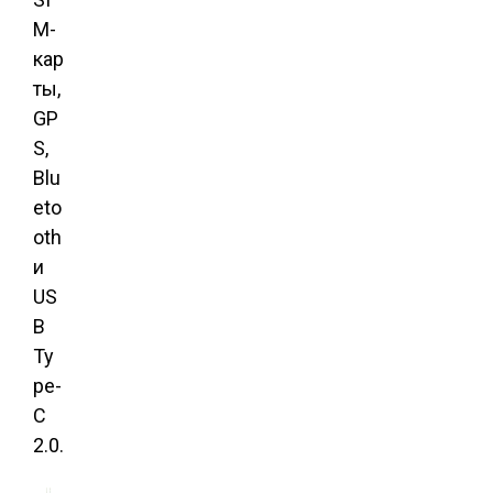
M-
кар
ты,
GP
S,
Blu
eto
oth
и
US
B
Ty
pe-
C
2.0.