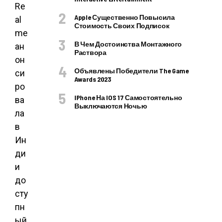
Re
Apple Существенно Повысила
al
Стоимость Своих Подписок
me
В Чем Достоинства Монтажного
ан
Раствора
он
Объявлены Победители The Game
си
Awards 2023
ро
IPhone На IOS 17 Самостоятельно
ва
Выключаются Ночью
ла
в
Ин
ди
и
до
сту
пн
ый