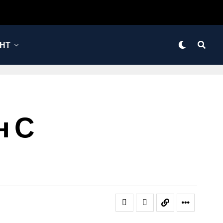
НТ
н С