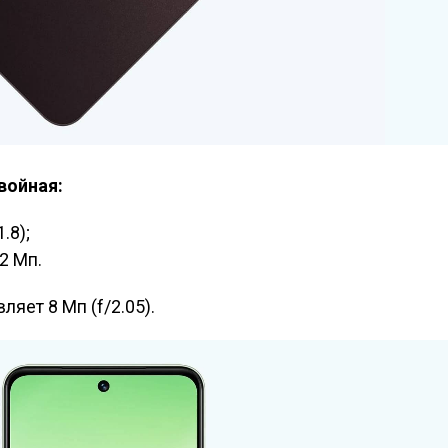
войная:
.8);
2 Мп.
яет 8 Мп (f/2.05).