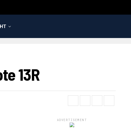
НТ
e 13R
ADVERTISEMENT