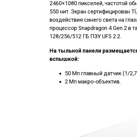
2460×1080 пикселей, частотой обн
550 нит. Экран сертифицирован TÜ
воздействия синего света на глаз
процессор Snapdragon 4 Gen 2 в т
128/256/512 ГБ ПЗУ UFS 2.2.
На тыльной панели размещается
вспышкой:
50 Мп главный датчик (1/2,76
2 Мп макро-объектив.