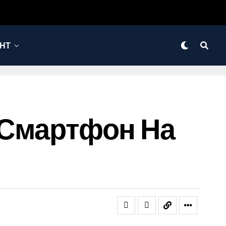
НТ
й Смартфон На