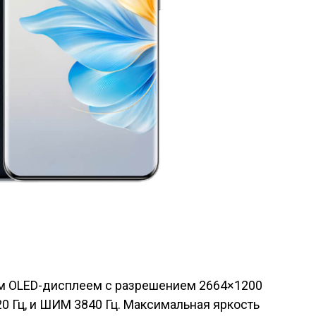
ым OLED-дисплеем с разрешением 2664×1200
20 Гц, и ШИМ 3840 Гц. Максимальная яркость