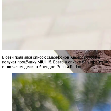
В сети появился список смартфонов Xiaomi, которые
получат прошивку MIUI 15. Всего в списке 83 устройства,
включая модели от брендов Poco и Redmi.
Представлены IPhone 15 Pro И 15 Pro Max –
Титановый Корпус, USB Type-C И
Поддержка Рейтрейсинга
В Чем Достоинства Монтажного
Раствора