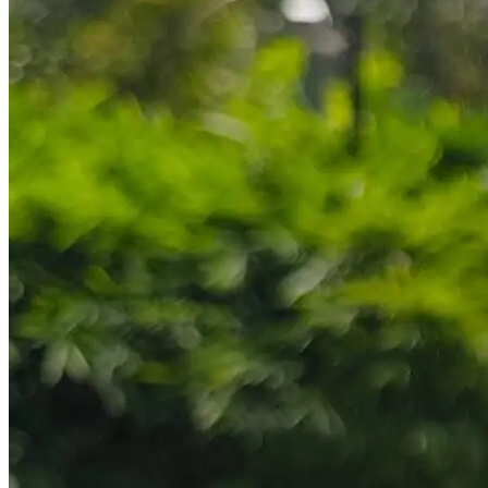
Бани Из Бруса Под Ключ Москва
Московская Область
IPhone 15 Pro И IPhone 15 Pro Max Получили
8 ГБ ОЗУ, Но Сохранили Зарядку На 20
Вт
Особенности Применения Кладочного
Раствора