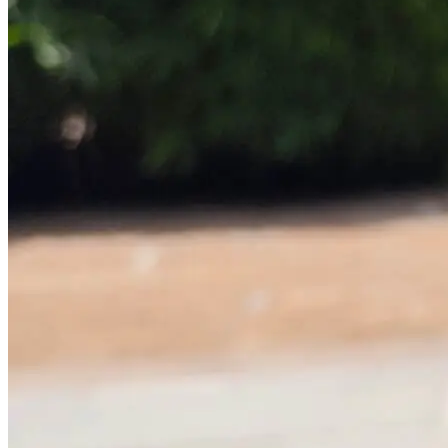
Apple Выпустила Для IPhone 15 Чистящую
Салфетку За $19 И Переходник На
Lightning За $29
Достоинства Фундамента Монолитной
Плиты Под Ключ