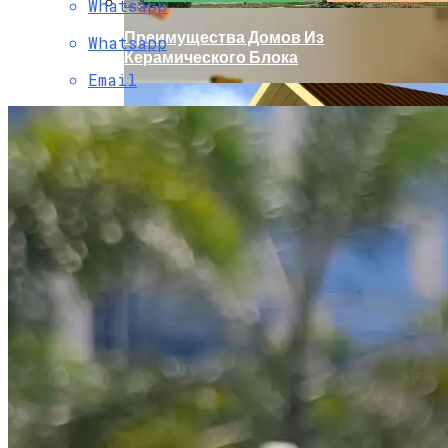
Whatsapp
Преимущества Домов Из
Whatsapp
Керамического Блока
Email
Дата Релиза Финальной IOS 17 Для IPhone
Прошлых Поколений