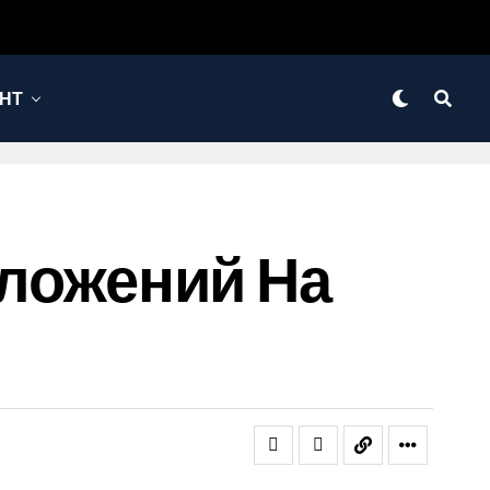
НТ
риложений На