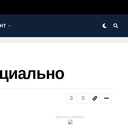
НТ
фициально
ADVERTISEMENT