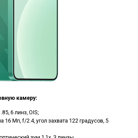
овную камеру:
85, 6 линз, OIS;
16 Мп, f/2.4, угол захвата 122 градусов, 5
 оптический зум 1,1х, 3 линзы.