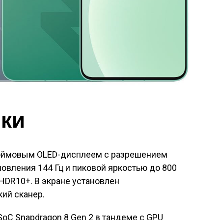
ики
-дюймовым OLED-дисплеем с разрешением
новления 144 Гц и пиковой яркостью до 800
HDR10+. В экране установлен
ий сканер.
SoC Snapdragon 8 Gen 2 в тандеме с GPU