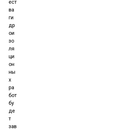
ест
ва
ги
др
ои
зо
ля
ци
он
ны
х
ра
бот
бу
де
т
зав