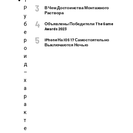
Р
В Чем Достоинства Монтажного
Раствора
у
б
Объявлены Победители The Game
Awards 2023
е
р
IPhone На IOS 17 Самостоятельно
Выключаются Ночью
о
и
д
–
х
а
р
а
к
т
е