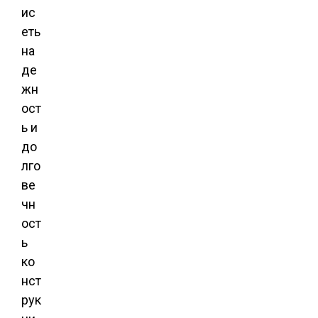
ис
еть
на
де
жн
ост
ь и
до
лго
ве
чн
ост
ь
ко
нст
рук