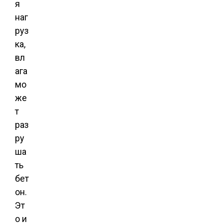
я
наг
руз
ка,
вл
ага
мо
же
т
раз
ру
ша
ть
бет
он.
Эт
о и