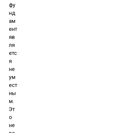
фу
нд
ам
ент
яв
ля
етс
я
не
ум
ест
ны
м.
Эт
о
не