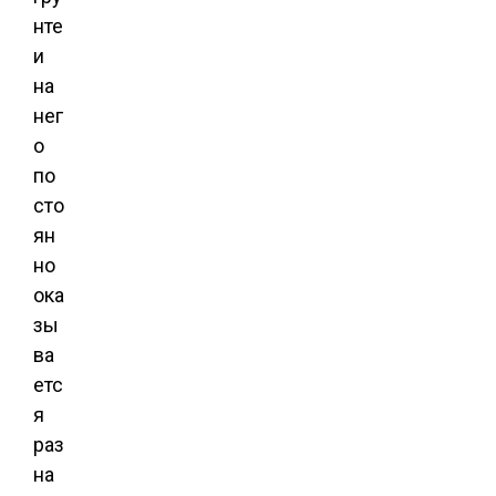
нте
и
на
нег
о
по
сто
ян
но
ока
зы
ва
етс
я
раз
на