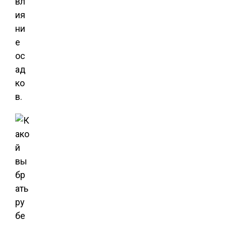
вл
ия
ни
е
ос
ад
ко
в.