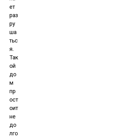
ет
раз
ру
ша
тьс
я.
Так
ой
до
м
пр
ост
оит
не
до
лго