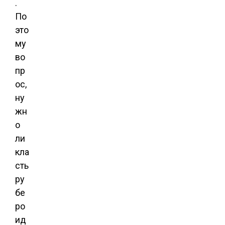
.
По
это
му
во
пр
ос,
ну
жн
о
ли
кла
сть
ру
бе
ро
ид