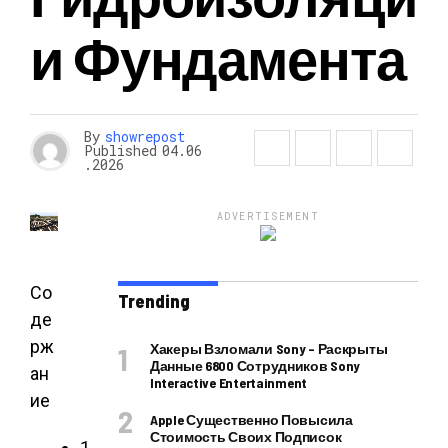
И Фундамента
By
showrepost
Published
04.06
.2026
ADVERTISEMENT
Со
Trending
де
рж
Хакеры Взломали Sony – Раскрыты
Данные 6800 Сотрудников Sony
ан
Interactive Entertainment
ие
Apple Существенно Повысила
Стоимость Своих Подписок
1