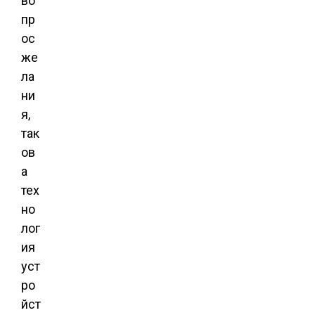
во
пр
ос
же
ла
ни
я,
так
ов
а
тех
но
лог
ия
уст
ро
йст