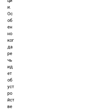
ци
и.
Ос
об
ен
но
ког
да
ре
чь
ид
ет
об
уст
ро
йст
ве