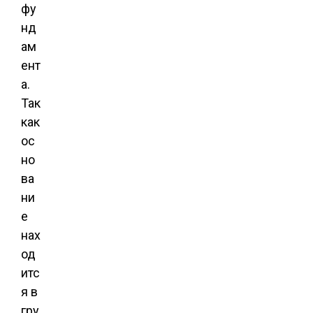
фу
нд
ам
ент
а.
Так
как
ос
но
ва
ни
е
нах
од
итс
я в
гру