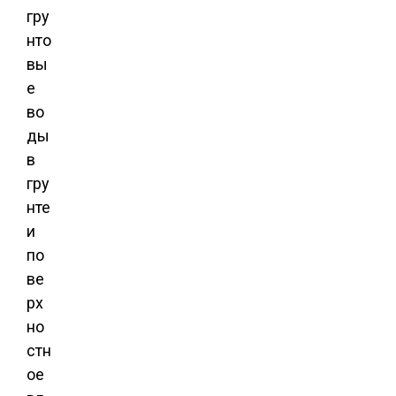
гру
нто
вы
е
во
ды
в
гру
нте
и
по
ве
рх
но
стн
ое