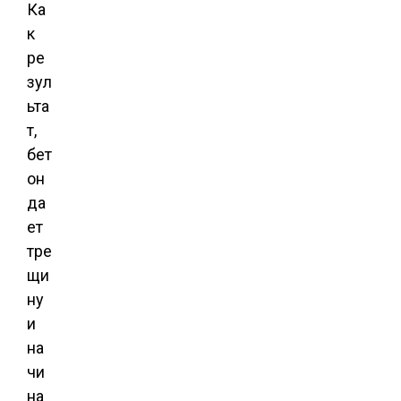
Ка
к
ре
зул
ьта
т,
бет
он
да
ет
тре
щи
ну
и
на
чи
на