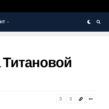
НТ
За Титановой