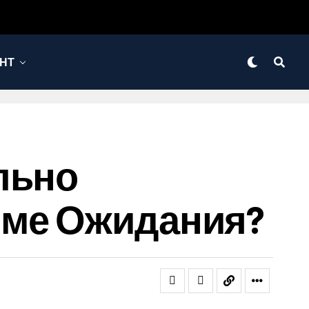
НТ
льно
име Ожидания?