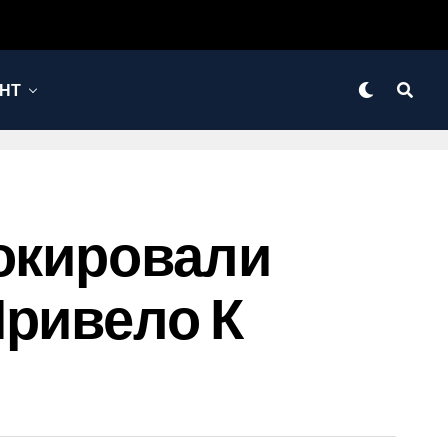
НТ
локировали
Привело К