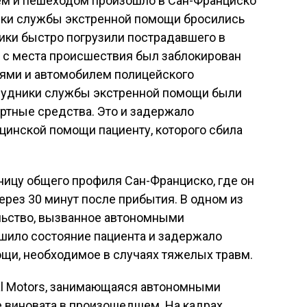
м и пешеходом произошло в Сан-Франциско
дники службы экстренной помощи бросились
ики быстро погрузили пострадавшего в
 с места происшествия был заблокирован
ями и автомобилем полицейского
трудники службы экстренной помощи были
тные средства. Это и задержало
цинской помощи пациенту, которого сбила
ницу общего профиля Сан-Франциско, где он
ерез 30 минут после прибытия. В одном из
ельство, вызванное автономными
шило состояние пациента и задержало
щи, необходимое в случаях тяжелых травм.
al Motors, занимающаяся автономными
е виновата в произошедшем. На кадрах,