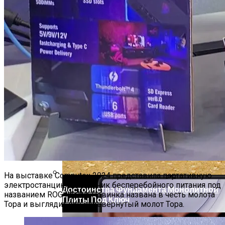
Вышли IOS 16.6.1 И IPadOS 16.6.1,
Устраняющие Критическую
Уязвимость
На выставке Computex 2024 представила портативную
электростанцию и источник бесперебойного питания под
Достоинства Фундамента Монолитной
названием ROG Mjolnir. Новинка названа в честь молота
Плиты Под Ключ
Тора и выглядит как перевёрнутый молот Тора.