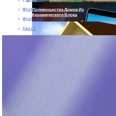
Whatsapp
Преимущества Домов Из
Керамического Блока
Whatsapp
Email
Microsoft Прекратила Поддержку
Складного Surface Duo