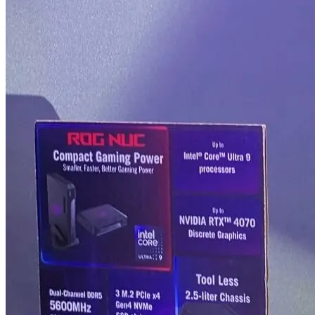
Бани Из Бруса Под Ключ Москва
Московская Область
EC Запретил Россиянам Ввозить
Смартфоны, Ноутбуки И Автомобили
Особенности Применения Кладочного
Раствора