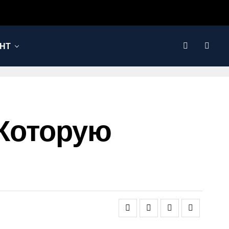
НТ
 Которую