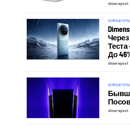
showrepost
КОМПЬЮТЕРЫ
Dimens
Через
Теста
До 46
showrepost
КОМПЬЮТЕРЫ
Бывши
Посове
showrepost